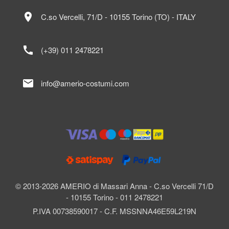
location_on
C.so Vercelli, 71/D - 10155 Torino (TO) - ITALY
call
(+39) 011 2478221
mail
info@amerio-costumi.com
© 2013-2026 AMERIO di Massari Anna - C.so Vercelli 71/D
- 10155 Torino - 011 2478221
P.IVA 00738590017 - C.F. MSSNNA46E59L219N