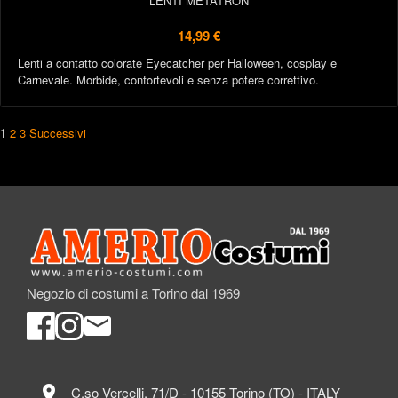
LENTI METATRON
14,99 €
Lenti a contatto colorate Eyecatcher per Halloween, cosplay e
Carnevale. Morbide, confortevoli e senza potere correttivo.
1
2
3
Successivi
Negozio di costumi a Torino dal 1969
location_on
C.so Vercelli, 71/D - 10155 Torino (TO) - ITALY