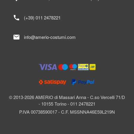
call
(+39) 011 2478221
mail
info@amerio-costumi.com
© 2013-2026 AMERIO di Massari Anna - C.so Vercelli 71/D
- 10155 Torino - 011 2478221
P.IVA 00738590017 - C.F. MSSNNA46E59L219N