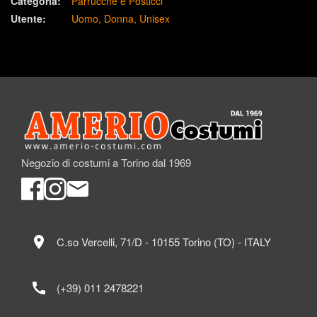
Categoria:
Parrucche e Posticci
Utente:
Uomo
Donna
Unisex
Negozio di costumi a Torino dal 1969
location_on
C.so Vercelli, 71/D - 10155 Torino (TO) - ITALY
call
(+39) 011 2478221