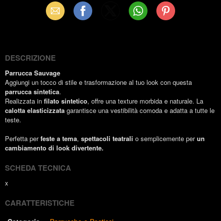
Email
Facebook
X
WhatsApp
Pinterest
(Twitter)
DESCRIZIONE
Parrucca Sauvage
Aggiungi un tocco di stile e trasformazione al tuo look con questa
parrucca sintetica
.
Realizzata in
filato sintetico
, offre una texture morbida e naturale. La
calotta elasticizzata
garantisce una vestibilità comoda e adatta a tutte le
teste.
Perfetta per
feste a tema
,
spettacoli teatrali
o semplicemente per
un
cambiamento di look divertente.
SCHEDA TECNICA
x
CARATTERISTICHE