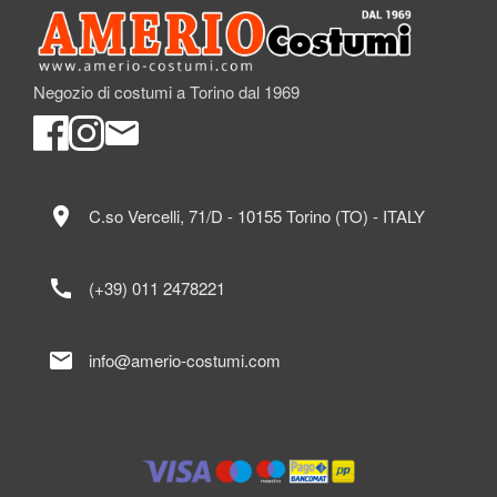
Negozio di costumi a Torino dal 1969
location_on
C.so Vercelli, 71/D - 10155 Torino (TO) - ITALY
call
(+39) 011 2478221
mail
info@amerio-costumi.com