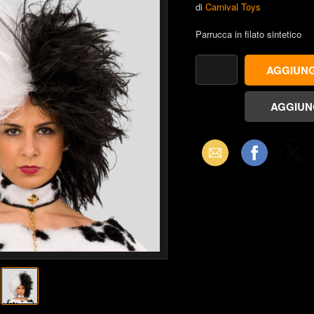
di
Carnival Toys
Parrucca in filato sintetico
Email
Facebook
X
(Twitter)