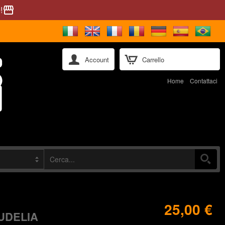
!
storefront
Account
Carrello
Home
Contattaci
25,00 €
UDELIA