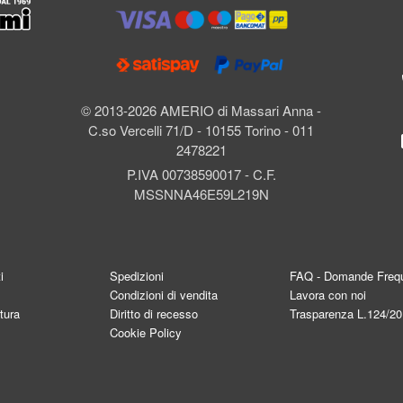
l
© 2013-2026 AMERIO di Massari Anna -
C.so Vercelli 71/D - 10155 Torino - 011
2478221
P.IVA 00738590017 - C.F.
MSSNNA46E59L219N
i
Spedizioni
FAQ - Domande Frequ
Condizioni di vendita
Lavora con noi
tura
Diritto di recesso
Trasparenza L.124/2
Cookie Policy