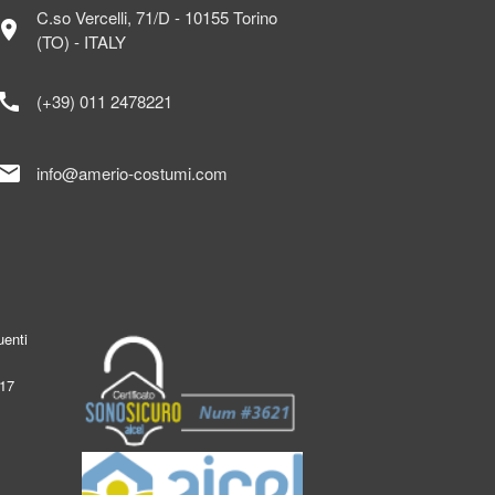
C.so Vercelli, 71/D - 10155 Torino
ocation_on
(TO) - ITALY
call
(+39) 011 2478221
mail
info@amerio-costumi.com
enti
017