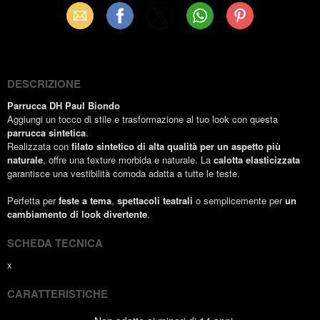
Email
Facebook
X
WhatsApp
Pinterest
(Twitter)
DESCRIZIONE
Parrucca DH Paul Biondo
Aggiungi un tocco di stile e trasformazione al tuo look con questa
parrucca sintetica
.
Realizzata con
filato sintetico di alta qualità per un aspetto più
naturale
, offre una texture morbida e naturale. La
calotta elasticizzata
garantisce una vestibilità comoda adatta a tutte le teste.
Perfetta per
feste a tema
,
spettacoli teatrali
o semplicemente per
un
cambiamento di look divertente
.
SCHEDA TECNICA
x
CARATTERISTICHE