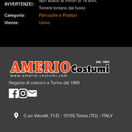
Non adatto ai minori di 14 anni
AVVERTENZE!:
Tenere lontano dal fuoco
Categoria:
Parrucche e Posticci
Utente:
Uomo
Negozio di costumi a Torino dal 1969
location_on
C.so Vercelli, 71/D - 10155 Torino (TO) - ITALY