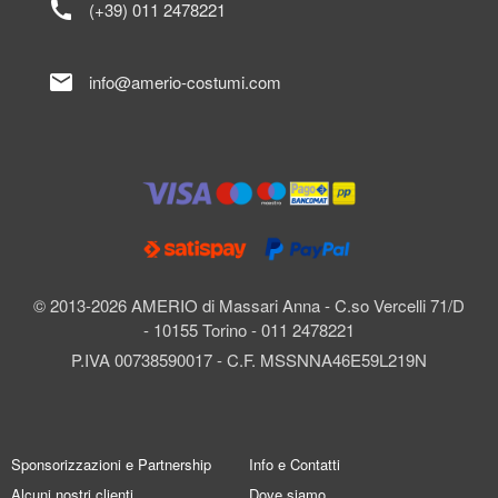
call
(+39) 011 2478221
mail
info@amerio-costumi.com
© 2013-2026 AMERIO di Massari Anna - C.so Vercelli 71/D
- 10155 Torino - 011 2478221
P.IVA 00738590017 - C.F. MSSNNA46E59L219N
Sponsorizzazioni e Partnership
Info e Contatti
Alcuni nostri clienti
Dove siamo