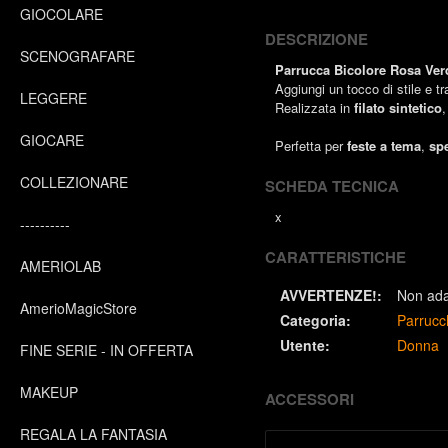
GIOCOLARE
DESCRIZIONE
SCENOGRAFARE
Parrucca Bicolore Rosa Ver
Aggiungi un tocco di stile e 
LEGGERE
Realizzata in
filato sintetico
,
GIOCARE
Perfetta per
feste a tema
,
spe
COLLEZIONARE
SCHEDA TECNICA
x
----------
CARATTERISTICHE
AMERIOLAB
AVVERTENZE!:
Non adat
AmerioMagicStore
Categoria:
Parrucc
Utente:
Donna
FINE SERIE - IN OFFERTA
MAKEUP
ACCESSORI
REGALA LA FANTASIA