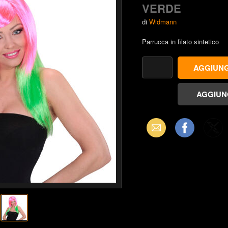
VERDE
di
Widmann
Parrucca in filato sintetico
Email
Facebook
X
(Twitter)