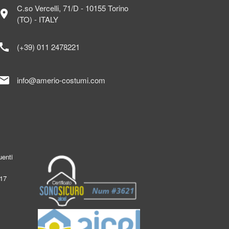
C.so Vercelli, 71/D - 10155 Torino
ocation_on
(TO) - ITALY
call
(+39) 011 2478221
mail
info@amerio-costumi.com
enti
017