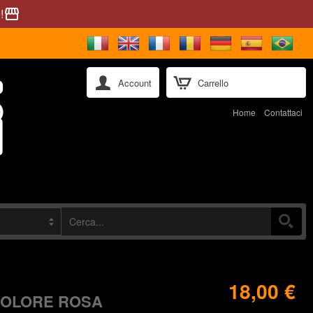
!
storefront
Account
Carrello
Home
Contattaci
18,00 €
COLORE ROSA