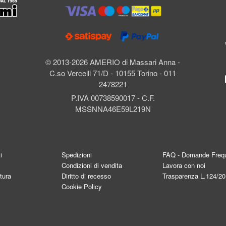
l
© 2013-2026 AMERIO di Massari Anna -
C.so Vercelli 71/D - 10155 Torino - 011
2478221
P.IVA 00738590017 - C.F.
MSSNNA46E59L219N
i
Spedizioni
FAQ - Domande Frequ
Condizioni di vendita
Lavora con noi
tura
Diritto di recesso
Trasparenza L.124/2
Cookie Policy