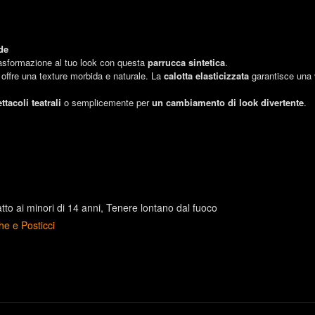
de
trasformazione al tuo look con questa
parrucca sintetica
.
 offre una texture morbida e naturale. La
calotta elasticizzata
garantisce una v
ttacoli teatrali
o semplicemente per
un cambiamento di look divertente
.
to ai minori di 14 anni
Tenere lontano dal fuoco
he e Posticci