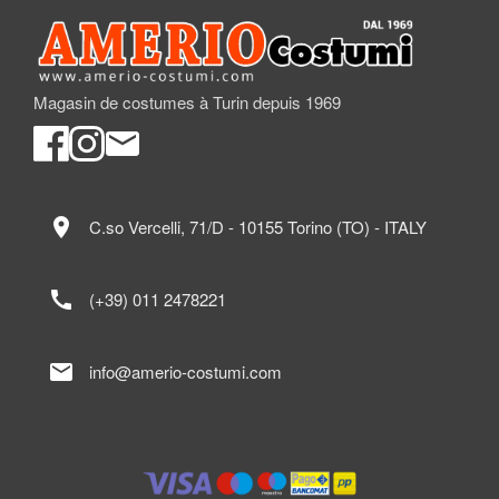
Magasin de costumes à Turin depuis 1969
location_on
C.so Vercelli, 71/D - 10155 Torino (TO) - ITALY
call
(+39) 011 2478221
mail
info@amerio-costumi.com