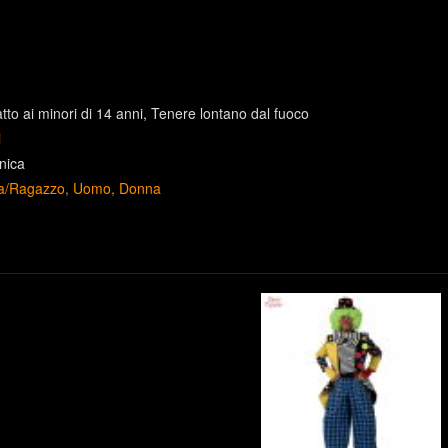
to ai minori di 14 anni
Tenere lontano dal fuoco
i
nica
a/Ragazzo
Uomo
Donna