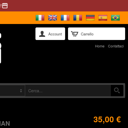
!
storefront
Account
Carrello
Home
Contattaci
35,00 €
IAN