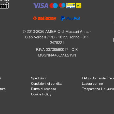
l
© 2013-2026 AMERIO di Massari Anna -
C.so Vercelli 71/D - 10155 Torino - 011
2478221
P.IVA 00738590017 - C.F.
MSSNNA46E59L219N
i
Spedizioni
FAQ - Domande Frequ
Condizioni di vendita
Lavora con noi
tura
Diritto di recesso
Trasparenza L.124/2
Cookie Policy