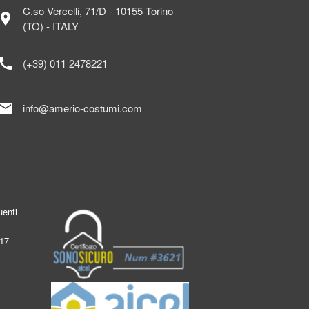
C.so Vercelli, 71/D - 10155 Torino
ocation_on
(TO) - ITALY
call
(+39) 011 2478221
mail
info@amerio-costumi.com
enti
017