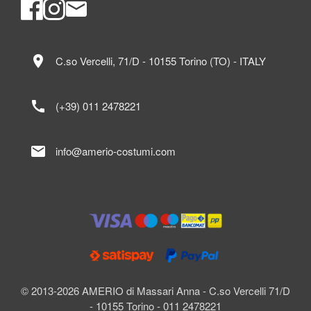
location_on
C.so Vercelli, 71/D - 10155 Torino (TO) - ITALY
call
(+39) 011 2478221
mail
info@amerio-costumi.com
© 2013-2026 AMERIO di Massari Anna - C.so Vercelli 71/D
- 10155 Torino - 011 2478221