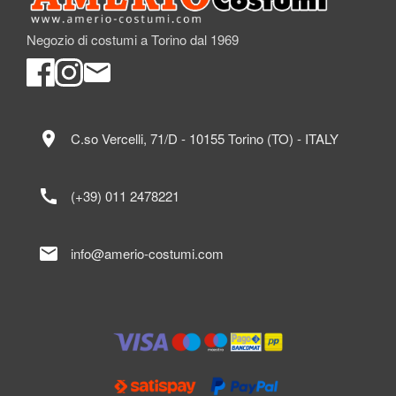
Negozio di costumi a Torino dal 1969
location_on
C.so Vercelli, 71/D - 10155 Torino (TO) - ITALY
call
(+39) 011 2478221
mail
info@amerio-costumi.com