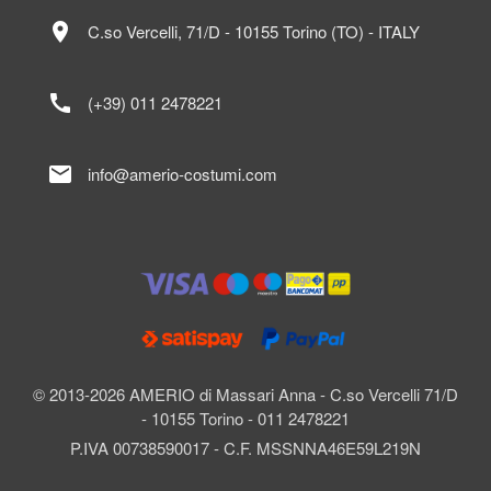
location_on
C.so Vercelli, 71/D - 10155 Torino (TO) - ITALY
call
(+39) 011 2478221
mail
info@amerio-costumi.com
© 2013-2026 AMERIO di Massari Anna - C.so Vercelli 71/D
- 10155 Torino - 011 2478221
P.IVA 00738590017 - C.F. MSSNNA46E59L219N