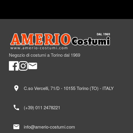
Negozio di costumi a Torino dal 1969
location_on
C.so Vercelli, 71/D - 10155 Torino (TO) - ITALY
call
(+39) 011 2478221
mail
info@amerio-costumi.com