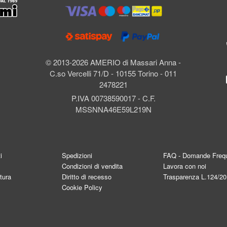
l
© 2013-2026 AMERIO di Massari Anna -
C.so Vercelli 71/D - 10155 Torino - 011
2478221
P.IVA 00738590017 - C.F.
MSSNNA46E59L219N
i
Spedizioni
FAQ - Domande Frequ
Condizioni di vendita
Lavora con noi
tura
Diritto di recesso
Trasparenza L.124/2
Cookie Policy