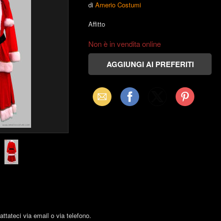
di
Amerio Costumi
Affitto
Non è in vendita online
Email
Facebook
X
Pinterest
(Twitter)
tattateci via email o via telefono.