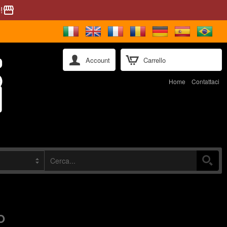
!
storefront
Account
Carrello
Home
Contattaci
O