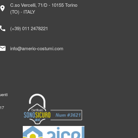
C.so Vercelli, 71/D - 10155 Torino
ocation_on
(TO) - ITALY
call
(+39) 011 2478221
mail
info@amerio-costumi.com
enti
017