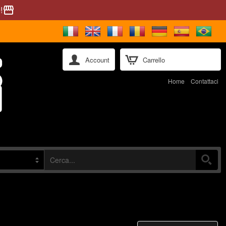
!
storefront
Account
Carrello
Home
Contattaci