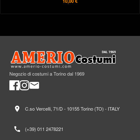
10,00 €
Negozio di costumi a Torino dal 1969
location_on
C.so Vercelli, 71/D - 10155 Torino (TO) - ITALY
call
(+39) 011 2478221