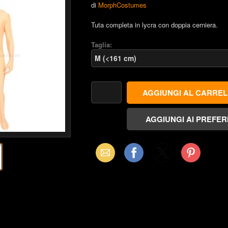
di
MorphCostumes
Tuta completa in lycra con doppia cerniera.
Taglia:
Email
Facebook
X
Pinterest
(Twitter)