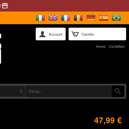
!
storefront
Account
Carrello
Home
Contattaci
47,99 €