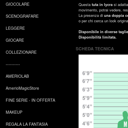
GIOCOLARE
Questa
tuta in lycra
si adatt
movimento, potrai vedere, r
La presenza di
una doppia c
SCENOGRAFARE
o per chi cerca un look origin
LEGGERE
Disponibile in diverse taglie
Disponibilità limitata.
GIOCARE
SCHEDA TECNICA
COLLEZIONARE
----------
AMERIOLAB
AmerioMagicStore
FINE SERIE - IN OFFERTA
MAKEUP
REGALA LA FANTASIA