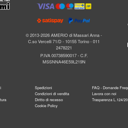
l
© 2013-2026 AMERIO di Massari Anna -
C.so Vercelli 71/D - 10155 Torino - 011
2478221
P.IVA 00738590017 - C.F.
MSSNNA46E59L219N
i
Spedizioni
FAQ - Domande Frequ
Condizioni di vendita
Lavora con noi
tura
Diritto di recesso
Trasparenza L.124/2
Cookie Policy