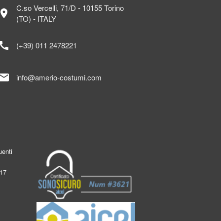
C.so Vercelli, 71/D - 10155 Torino
ocation_on
(TO) - ITALY
call
(+39) 011 2478221
mail
info@amerio-costumi.com
enti
017