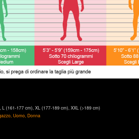
L (161-177 cm)
XL (177-189 cm)
XXL (>189 cm)
gazzo
Uomo
Donna