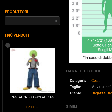
PRODUTTORI
I PIÙ VENDUTI
1
CARATTERISTICHE
Categoria:
Costumi
Taglia:
M (<161 cm)
Utente:
Ragazza/Ra
PANTALONI CLOWN ADRIAN
SIMILI
35,00 €