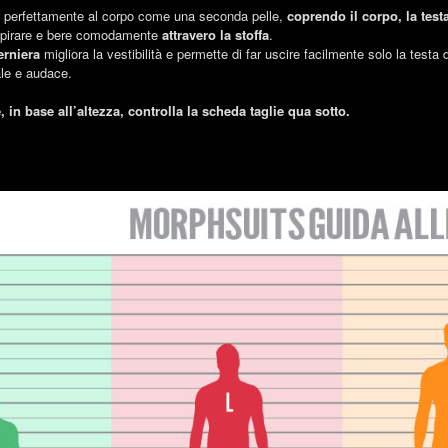
a perfettamente al corpo come una seconda pelle,
coprendo il corpo, la testa
espirare e bere comodamente
attravero la stoffa
.
erniera
migliora la vestibilità e permette di far uscire facilmente solo la testa 
ale e audace.
, in base all’altezza, controlla la scheda taglie qua sotto.