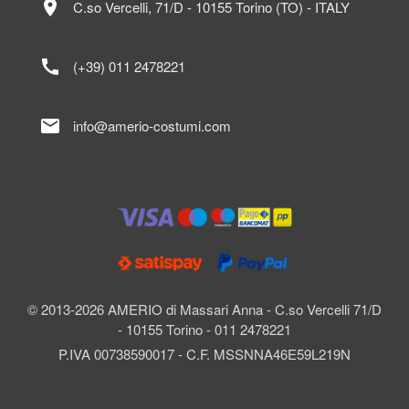
location_on
C.so Vercelli, 71/D - 10155 Torino (TO) - ITALY
call
(+39) 011 2478221
mail
info@amerio-costumi.com
© 2013-2026 AMERIO di Massari Anna - C.so Vercelli 71/D
- 10155 Torino - 011 2478221
P.IVA 00738590017 - C.F. MSSNNA46E59L219N