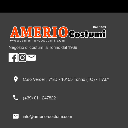
Negozio di costumi a Torino dal 1969
location_on
C.so Vercelli, 71/D - 10155 Torino (TO) - ITALY
call
(+39) 011 2478221
mail
info@amerio-costumi.com