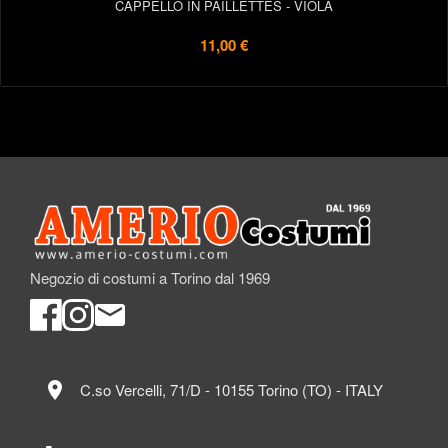
CAPPELLO IN PAILLETTES - VIOLA
11,00 €
Negozio di costumi a Torino dal 1969
location_on
C.so Vercelli, 71/D - 10155 Torino (TO) - ITALY