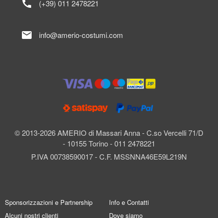
call
(+39) 011 2478221
mail
info@amerio-costumi.com
© 2013-2026 AMERIO di Massari Anna - C.so Vercelli 71/D
- 10155 Torino - 011 2478221
P.IVA 00738590017 - C.F. MSSNNA46E59L219N
Sponsorizzazioni e Partnership
Info e Contatti
Alcuni nostri clienti
Dove siamo