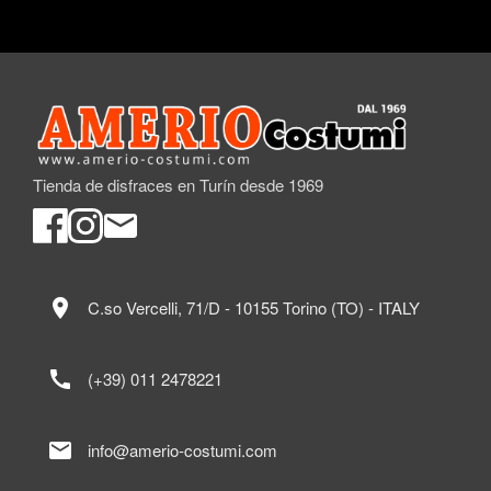
Tienda de disfraces en Turín desde 1969
location_on
C.so Vercelli, 71/D - 10155 Torino (TO) - ITALY
call
(+39) 011 2478221
mail
info@amerio-costumi.com