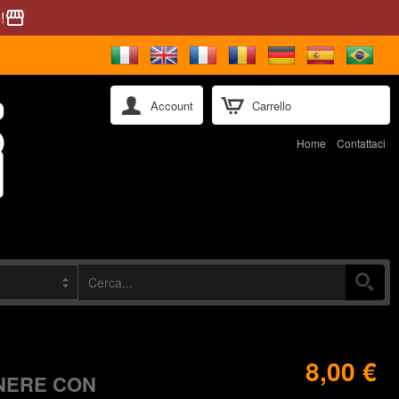
!
storefront
Account
Carrello
Home
Contattaci
8,00 €
NERE CON