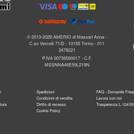
l
© 2013-2026 AMERIO di Massari Anna -
C.so Vercelli 71/D - 10155 Torino - 011
2478221
P.IVA 00738590017 - C.F.
MSSNNA46E59L219N
i
Spedizioni
FAQ - Domande Frequ
Condizioni di vendita
Lavora con noi
tura
Diritto di recesso
Trasparenza L.124/2
Cookie Policy