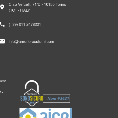
C.so Vercelli, 71/D - 10155 Torino
ocation_on
(TO) - ITALY
call
(+39) 011 2478221
mail
info@amerio-costumi.com
enti
017