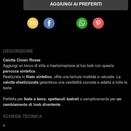
Email
Facebook
X
WhatsApp
Pinterest
(Twitter)
DESCRIZIONE
Calotta Clown Rossa
Aggiungi un tocco di stile e trasformazione al tuo look con questa
parrucca sintetica
.
Realizzata in
filato sintetico
, offre una texture morbida e naturale. La
calotta elasticizzata
garantisce una vestibilità comoda e adatta a tutte le
teste.
Perfetta per
feste a tema
,
spettacoli teatrali
o semplicemente per
un
cambiamento di look divertente.
SCHEDA TECNICA
x