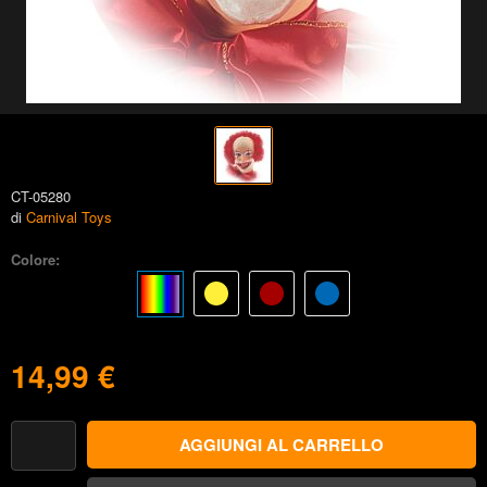
CT-05280
di
Carnival Toys
Colore:
14,99 €