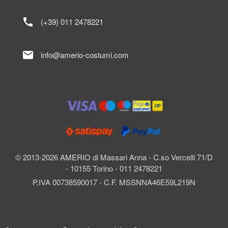
call
(+39) 011 2478221
mail
info@amerio-costumi.com
© 2013-2026 AMERIO di Massari Anna - C.so Vercelli 71/D
- 10155 Torino - 011 2478221
P.IVA 00738590017 - C.F. MSSNNA46E59L219N