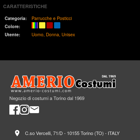
CARATTERISTICHE
Categoria:
Parrucche e Posticci
Colore:
Utente:
Uomo
Donna
Unisex
Negozio di costumi a Torino dal 1969
location_on
C.so Vercelli, 71/D - 10155 Torino (TO) - ITALY