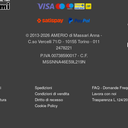
l
© 2013-2026 AMERIO di Massari Anna -
C.so Vercelli 71/D - 10155 Torino - 011
2478221
P.IVA 00738590017 - C.F.
MSSNNA46E59L219N
i
Spedizioni
FAQ - Domande Frequ
Condizioni di vendita
Lavora con noi
tura
Diritto di recesso
Trasparenza L.124/2
Cookie Policy