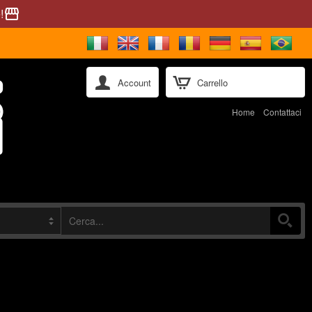
!
storefront
Account
Carrello
Home
Contattaci