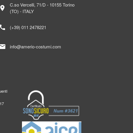
C.so Vercelli, 71/D - 10155 Torino
ocation_on
(TO) - ITALY
call
(+39) 011 2478221
mail
info@amerio-costumi.com
enti
017