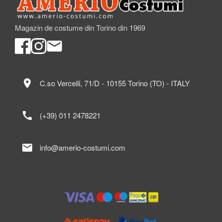
Magazin de costume din Torino din 1969
location_on
C.so Vercelli, 71/D - 10155 Torino (TO) - ITALY
call
(+39) 011 2478221
mail
info@amerio-costumi.com