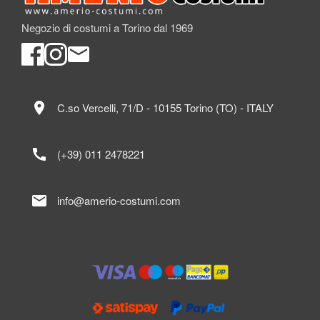
Negozio di costumi a Torino dal 1969
location_on
C.so Vercelli, 71/D - 10155 Torino (TO) - ITALY
call
(+39) 011 2478221
mail
info@amerio-costumi.com