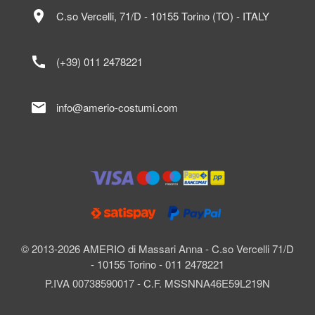
location_on
C.so Vercelli, 71/D - 10155 Torino (TO) - ITALY
call
(+39) 011 2478221
mail
info@amerio-costumi.com
© 2013-2026 AMERIO di Massari Anna - C.so Vercelli 71/D
- 10155 Torino - 011 2478221
P.IVA 00738590017 - C.F. MSSNNA46E59L219N