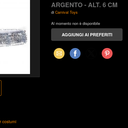
ARGENTO - ALT. 6 CM
di
Carnival Toys
Al momento non è disponibile
Email
Facebook
X
Pinterest
(Twitter)
r costumi