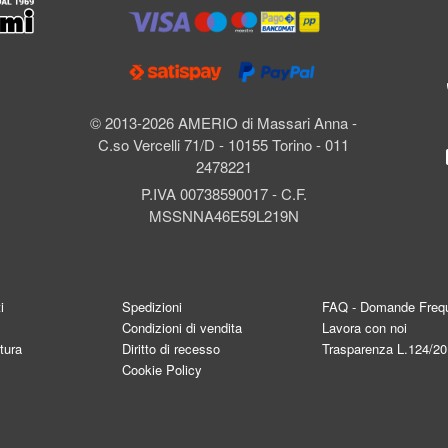
l
© 2013-2026 AMERIO di Massari Anna -
C.so Vercelli 71/D - 10155 Torino - 011
2478221
P.IVA 00738590017 - C.F.
MSSNNA46E59L219N
i
Spedizioni
FAQ - Domande Frequ
Condizioni di vendita
Lavora con noi
tura
Diritto di recesso
Trasparenza L.124/2
Cookie Policy