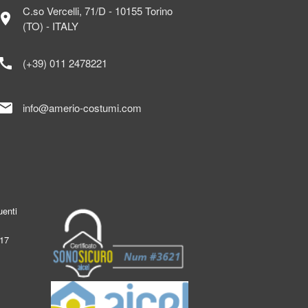
C.so Vercelli, 71/D - 10155 Torino
ocation_on
(TO) - ITALY
call
(+39) 011 2478221
mail
info@amerio-costumi.com
enti
017