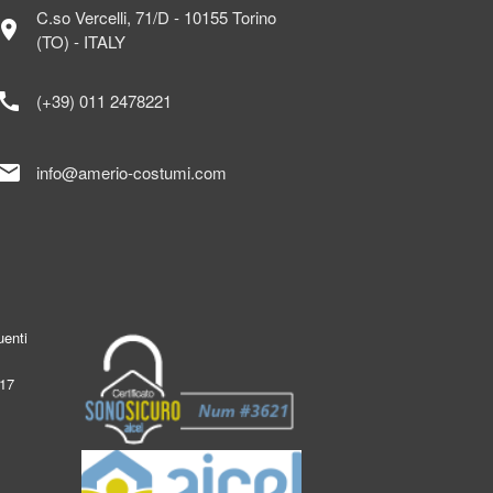
C.so Vercelli, 71/D - 10155 Torino
ocation_on
(TO) - ITALY
call
(+39) 011 2478221
mail
info@amerio-costumi.com
enti
017