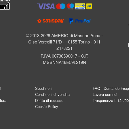
l
© 2013-2026 AMERIO di Massari Anna -
C.so Vercelli 71/D - 10155 Torino - 011
2478221
P.IVA 00738590017 - C.F.
MSSNNA46E59L219N
i
Spedizioni
FAQ - Domande Frequ
Condizioni di vendita
Lavora con noi
tura
Diritto di recesso
Trasparenza L.124/2
Cookie Policy