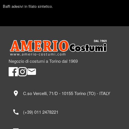
Baffi adesivi in filato sintetico.
Negozio di costumi a Torino dal 1969
location_on
C.so Vercelli, 71/D - 10155 Torino (TO) - ITALY
call
(+39) 011 2478221