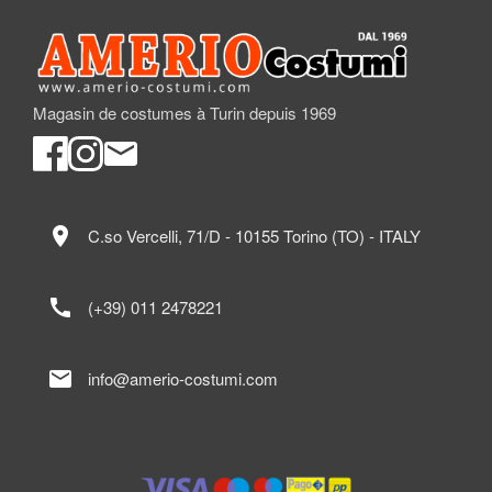
Magasin de costumes à Turin depuis 1969
location_on
C.so Vercelli, 71/D - 10155 Torino (TO) - ITALY
call
(+39) 011 2478221
mail
info@amerio-costumi.com