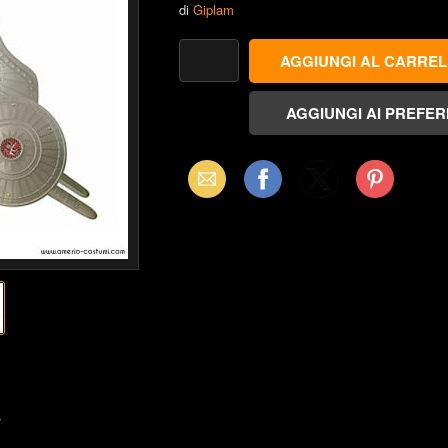
di
Giplam
Email
Facebook
X
Pinterest
(Twitter)
o