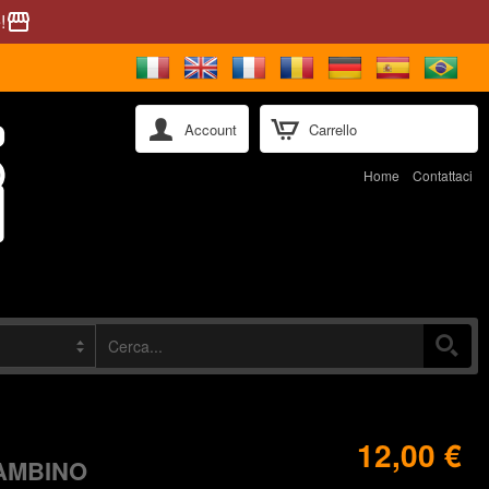
!
storefront
Account
Carrello
Home
Contattaci
12,00 €
BAMBINO