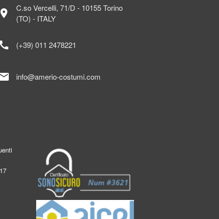
C.so Vercelli, 71/D - 10155 Torino
ocation_on
(TO) - ITALY
call
(+39) 011 2478221
mail
info@amerio-costumi.com
enti
017