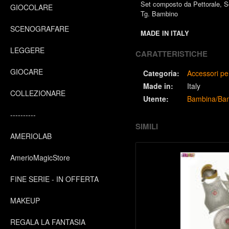
Set composto da Pettorale, S
GIOCOLARE
Tg. Bambino
SCENOGRAFARE
MADE IN ITALY
LEGGERE
CARATTERISTICHE
GIOCARE
Categoria:
Accessori pe
Made in:
Italy
COLLEZIONARE
Utente:
Bambina/Ba
----------
SIMILI
AMERIOLAB
AmerioMagicStore
FINE SERIE - IN OFFERTA
MAKEUP
REGALA LA FANTASIA