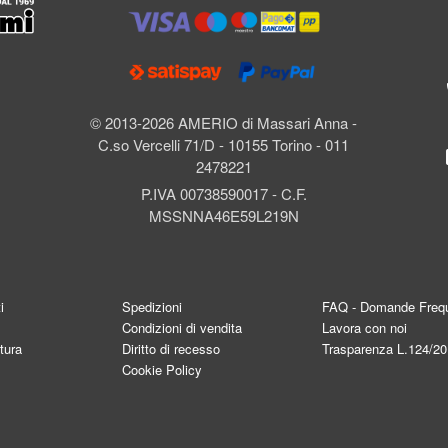
l
© 2013-2026 AMERIO di Massari Anna -
C.so Vercelli 71/D - 10155 Torino - 011
2478221
P.IVA 00738590017 - C.F.
MSSNNA46E59L219N
i
Spedizioni
FAQ - Domande Frequ
Condizioni di vendita
Lavora con noi
tura
Diritto di recesso
Trasparenza L.124/2
Cookie Policy