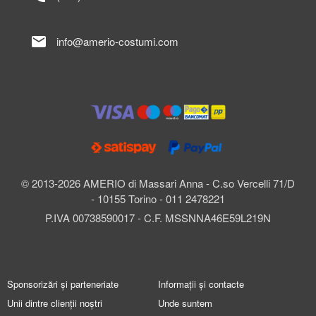
mail
info@amerio-costumi.com
© 2013-2026 AMERIO di Massari Anna - C.so Vercelli 71/D
- 10155 Torino - 011 2478221
P.IVA 00738590017 - C.F. MSSNNA46E59L219N
Sponsorizări și parteneriate
Informații și contacte
Unii dintre clienții noștri
Unde suntem