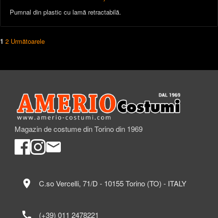
Pumnal din plastic cu lamă retractabilă.
1
2
Următoarele
Magazin de costume din Torino din 1969
location_on
C.so Vercelli, 71/D - 10155 Torino (TO) - ITALY
call
(+39) 011 2478221