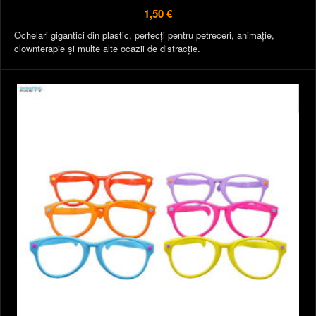
1,50 €
Ochelari gigantici din plastic, perfecți pentru petreceri, animație,
clownterapie și multe alte ocazii de distracție.