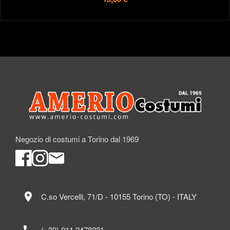
Negozio di costumi a Torino dal 1969
location_on
C.so Vercelli, 71/D - 10155 Torino (TO) - ITALY
call
(+39) 011 2478221