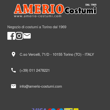
Negozio di costumi a Torino dal 1969
location_on
C.so Vercelli, 71/D - 10155 Torino (TO) - ITALY
call
(+39) 011 2478221
mail
info@amerio-costumi.com