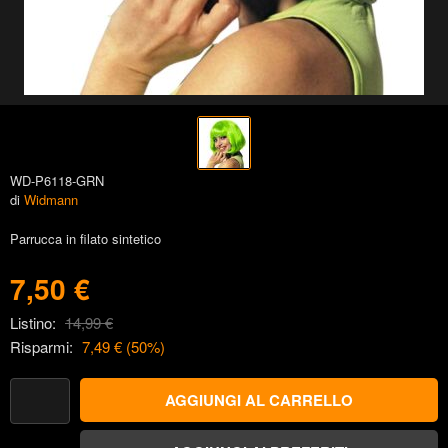
WD-P6118-GRN
di
Widmann
Parrucca in filato sintetico
7,50 €
Listino:
14,99 €
Risparmi:
7,49 €
(
50
%)