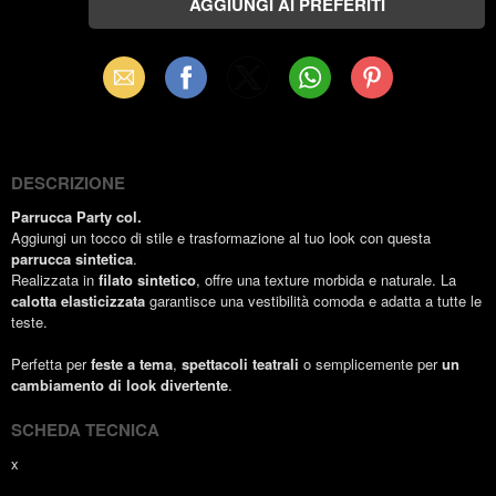
Email
Facebook
X
WhatsApp
Pinterest
(Twitter)
DESCRIZIONE
Parrucca Party col.
Aggiungi un tocco di stile e trasformazione al tuo look con questa
parrucca sintetica
.
Realizzata in
filato sintetico
, offre una texture morbida e naturale. La
calotta elasticizzata
garantisce una vestibilità comoda e adatta a tutte le
teste.
Perfetta per
feste a tema
,
spettacoli teatrali
o semplicemente per
un
cambiamento di look divertente
.
SCHEDA TECNICA
x