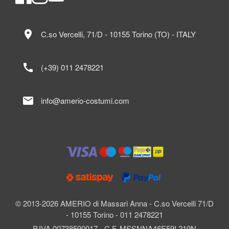
location_on
C.so Vercelli, 71/D - 10155 Torino (TO) - ITALY
call
(+39) 011 2478221
mail
info@amerio-costumi.com
© 2013-2026 AMERIO di Massari Anna - C.so Vercelli 71/D
- 10155 Torino - 011 2478221
P.IVA 00738590017 - C.F. MSSNNA46E59L219N