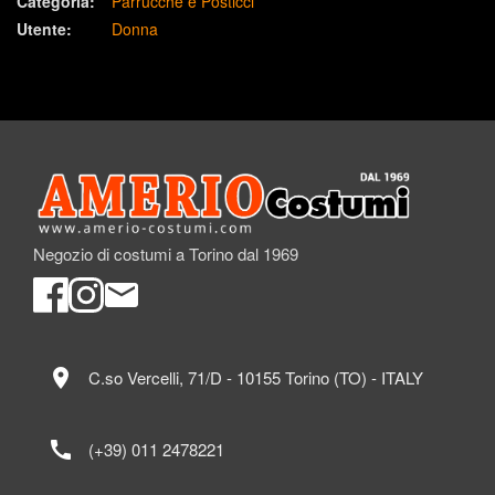
Categoria:
Parrucche e Posticci
Utente:
Donna
Negozio di costumi a Torino dal 1969
location_on
C.so Vercelli, 71/D - 10155 Torino (TO) - ITALY
call
(+39) 011 2478221