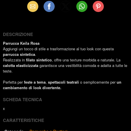
Email
Facebook
X
WhatsApp
Pinterest
(Twitter)
DESCRIZIONE
Parrucca Keila Rosa
Aggiungi un tocco di stile e trasformazione al tuo look con questa
parrucca sintetica
.
Realizzata in
filato sintetico
, offre una texture morbida e naturale. La
calotta elasticizzata
garantisce una vestibilità comoda e adatta a tutte le
teste.
Perfetta per
feste a tema
,
spettacoli teatrali
o semplicemente per
un
cambiamento di look divertente.
SCHEDA TECNICA
x
CARATTERISTICHE