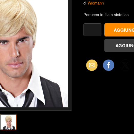
di
Widmann
Parrucca in filato sintetico
Email
Facebook
X
(Twitter)