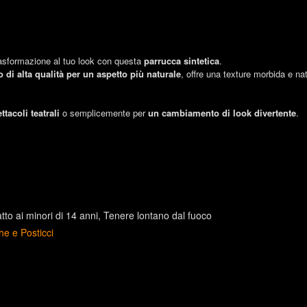
trasformazione al tuo look con questa
parrucca sintetica
.
co di alta qualità per un aspetto più naturale
, offre una texture morbida e na
ttacoli teatrali
o semplicemente per
un cambiamento di look divertente
.
to ai minori di 14 anni
Tenere lontano dal fuoco
he e Posticci