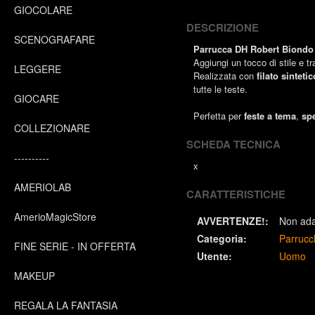
GIOCOLARE
DESCRIZIONE
SCENOGRAFARE
Parrucca DH Robert Biondo
Aggiungi un tocco di stile e 
LEGGERE
Realizzata con
filato sinteti
tutte le teste.
GIOCARE
Perfetta per
feste a tema
,
spe
COLLEZIONARE
SCHEDA TECNICA
----------
x
AMERIOLAB
CARATTERISTICHE
AmerioMagicStore
AVVERTENZE!:
Non adat
Categoria:
Parrucc
FINE SERIE - IN OFFERTA
Utente:
Uomo
MAKEUP
REGALA LA FANTASIA