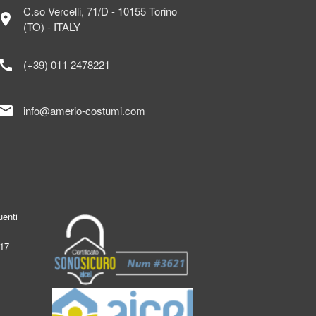
C.so Vercelli, 71/D - 10155 Torino
ocation_on
(TO) - ITALY
call
(+39) 011 2478221
mail
info@amerio-costumi.com
enti
017