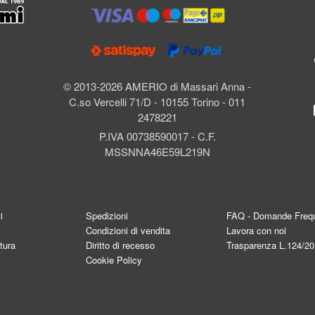
l
© 2013-2026 AMERIO di Massari Anna -
C.so Vercelli 71/D - 10155 Torino - 011
2478221
P.IVA 00738590017 - C.F.
MSSNNA46E59L219N
i
Spedizioni
FAQ - Domande Frequ
Condizioni di vendita
Lavora con noi
tura
Diritto di recesso
Trasparenza L.124/2
Cookie Policy