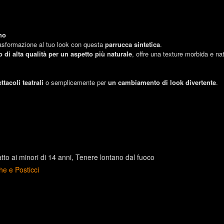
no
trasformazione al tuo look con questa
parrucca sintetica
.
co di alta qualità per un aspetto più naturale
, offre una texture morbida e na
ttacoli teatrali
o semplicemente per
un cambiamento di look divertente
.
to ai minori di 14 anni
Tenere lontano dal fuoco
he e Posticci