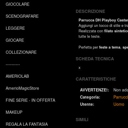
GIOCOLARE
DESCRIZIONE
SCENOGRAFARE
Parrucca DH Playboy Casta
Aggiungi un tocco di stile e 
LEGGERE
Realizzata con
filato sinteti
tutte le teste.
GIOCARE
Perfetta per
feste a tema
,
spe
COLLEZIONARE
SCHEDA TECNICA
----------
x
AMERIOLAB
CARATTERISTICHE
AmerioMagicStore
AVVERTENZE!:
Non adat
Categoria:
Parrucc
FINE SERIE - IN OFFERTA
Utente:
Uomo
MAKEUP
SIMILI
REGALA LA FANTASIA