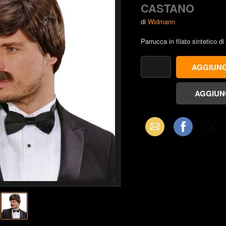
CASTANO
di
Widmann
Parrucca in filato sintetico di
Email
Facebook
X
(Twitter)