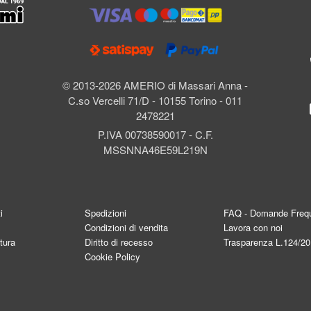
l
© 2013-2026 AMERIO di Massari Anna -
C.so Vercelli 71/D - 10155 Torino - 011
2478221
P.IVA 00738590017 - C.F.
MSSNNA46E59L219N
i
Spedizioni
FAQ - Domande Frequ
Condizioni di vendita
Lavora con noi
tura
Diritto di recesso
Trasparenza L.124/2
Cookie Policy