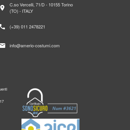
C.so Vercelli, 71/D - 10155 Torino
ocation_on
(TO) - ITALY
call
(+39) 011 2478221
mail
info@amerio-costumi.com
enti
017