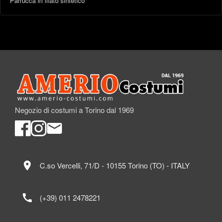
Parrucca in filato sintetico
Negozio di costumi a Torino dal 1969
location_on
C.so Vercelli, 71/D - 10155 Torino (TO) - ITALY
call
(+39) 011 2478221