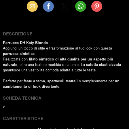
Email
Facebook
X
WhatsApp
Pinterest
(Twitter)
DESCRIZIONE
Parrucca DH Katy Bionda
Aggiungi un tocco di stile e trasformazione al tuo look con questa
parrucca sintetica
.
Realizzata con
filato sintetico di alta qualità per un aspetto più
naturale
, offre una texture morbida e naturale. La
calotta elasticizzata
garantisce una vestibilità comoda adatta a tutte le teste.
Perfetta per
feste a tema
,
spettacoli teatrali
o semplicemente per
un
cambiamento di look divertente
.
SCHEDA TECNICA
x
CARATTERISTICHE