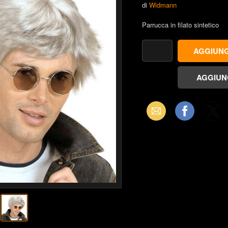
di
Widmann
Parrucca in filato sintetico
Email
Facebook
X
(Twitter)