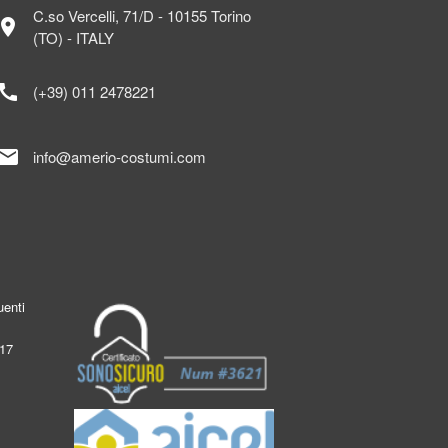
C.so Vercelli, 71/D - 10155 Torino
ocation_on
(TO) - ITALY
call
(+39) 011 2478221
mail
info@amerio-costumi.com
enti
017