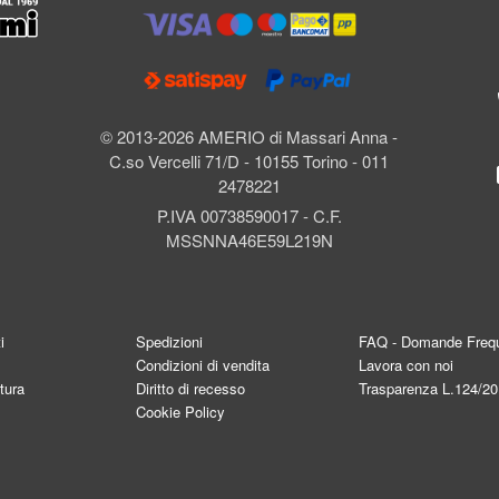
l
© 2013-2026 AMERIO di Massari Anna -
C.so Vercelli 71/D - 10155 Torino - 011
2478221
P.IVA 00738590017 - C.F.
MSSNNA46E59L219N
i
Spedizioni
FAQ - Domande Frequ
Condizioni di vendita
Lavora con noi
tura
Diritto di recesso
Trasparenza L.124/2
Cookie Policy