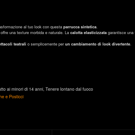
trasformazione al tuo look con questa
parrucca sintetica
.
 offre una texture morbida e naturale. La
calotta elasticizzata
garantisce una v
ttacoli teatrali
o semplicemente per
un cambiamento di look divertente
.
to ai minori di 14 anni
Tenere lontano dal fuoco
he e Posticci