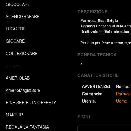
GIOCOLARE
DESCRIZIONE
SCENOGRAFARE
Parrucca Beat Grigia
Aggiungi un tocco di stile e 
LEGGERE
Realizzata in
filato sintetico
,
GIOCARE
Perfetta per
feste a tema
,
spe
COLLEZIONARE
SCHEDA TECNICA
x
----------
CARATTERISTICHE
AMERIOLAB
AVVERTENZE!:
Non adat
AmerioMagicStore
Categoria:
Parrucc
Utente:
Uomo
FINE SERIE - IN OFFERTA
MAKEUP
SIMILI
REGALA LA FANTASIA