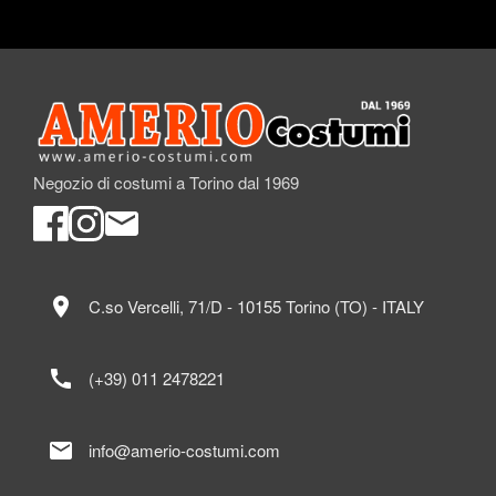
Negozio di costumi a Torino dal 1969
location_on
C.so Vercelli, 71/D - 10155 Torino (TO) - ITALY
call
(+39) 011 2478221
mail
info@amerio-costumi.com