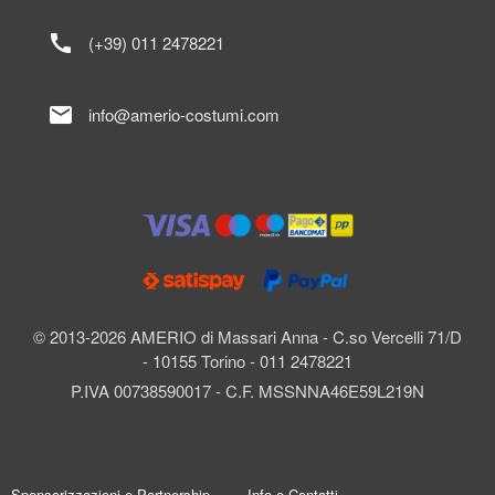
call
(+39) 011 2478221
mail
info@amerio-costumi.com
© 2013-2026 AMERIO di Massari Anna - C.so Vercelli 71/D
- 10155 Torino - 011 2478221
P.IVA 00738590017 - C.F. MSSNNA46E59L219N
Sponsorizzazioni e Partnership
Info e Contatti