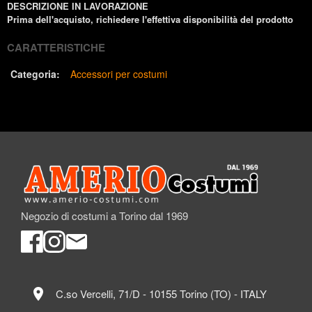
DESCRIZIONE IN LAVORAZIONE
Prima dell'acquisto, richiedere l'effettiva disponibilità del prodotto
CARATTERISTICHE
Categoria:
Accessori per costumi
Negozio di costumi a Torino dal 1969
location_on
C.so Vercelli, 71/D - 10155 Torino (TO) - ITALY