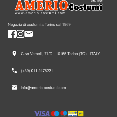
Negozio di costumi a Torino dal 1969
location_on
C.so Vercelli, 71/D - 10155 Torino (TO) - ITALY
call
(+39) 011 2478221
mail
info@amerio-costumi.com