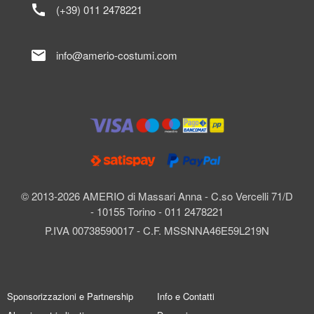
call
(+39) 011 2478221
mail
info@amerio-costumi.com
© 2013-2026 AMERIO di Massari Anna - C.so Vercelli 71/D
- 10155 Torino - 011 2478221
P.IVA 00738590017 - C.F. MSSNNA46E59L219N
Sponsorizzazioni e Partnership
Info e Contatti