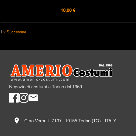
10,00 €
1
2
Successivi
Negozio di costumi a Torino dal 1969
location_on
C.so Vercelli, 71/D - 10155 Torino (TO) - ITALY