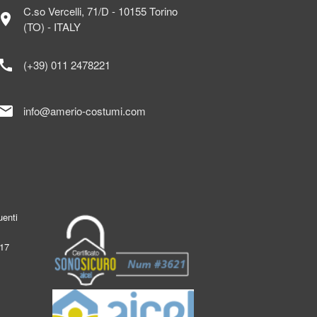
C.so Vercelli, 71/D - 10155 Torino
ocation_on
(TO) - ITALY
call
(+39) 011 2478221
mail
info@amerio-costumi.com
enti
017