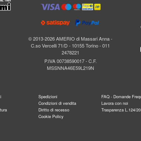
l
© 2013-2026 AMERIO di Massari Anna -
C.so Vercelli 71/D - 10155 Torino - 011
2478221
P.IVA 00738590017 - C.F.
MSSNNA46E59L219N
i
Spedizioni
FAQ - Domande Frequ
Condizioni di vendita
Lavora con noi
tura
Diritto di recesso
Trasparenza L.124/2
Cookie Policy