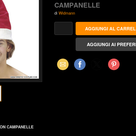
CAMPANELLE
di
Widmann
Email
Facebook
X
Pinterest
(Twitter)
 CON CAMPANELLE