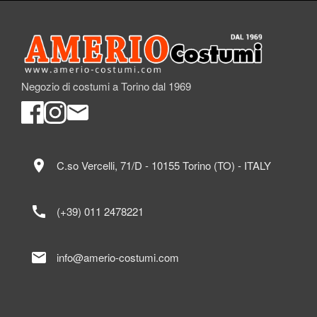
Negozio di costumi a Torino dal 1969
location_on
C.so Vercelli, 71/D - 10155 Torino (TO) - ITALY
call
(+39) 011 2478221
mail
info@amerio-costumi.com