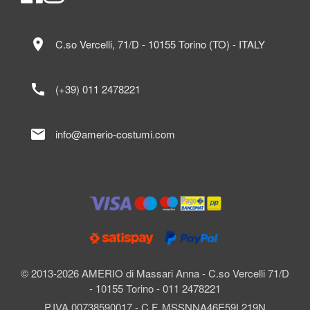
location_on
C.so Vercelli, 71/D - 10155 Torino (TO) - ITALY
call
(+39) 011 2478221
mail
info@amerio-costumi.com
© 2013-2026 AMERIO di Massari Anna - C.so Vercelli 71/D
- 10155 Torino - 011 2478221
P.IVA 00738590017 - C.F. MSSNNA46E59L219N