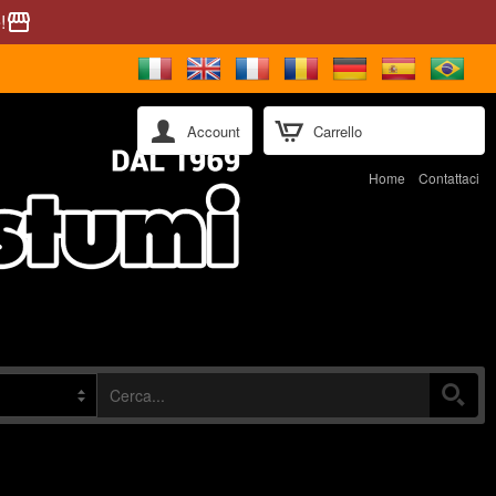
!
storefront
Account
Carrello
Home
Contattaci