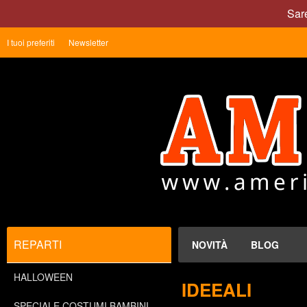
Sare
I tuoi preferiti
Newsletter
REPARTI
NOVITÀ
BLOG
HALLOWEEN
IDEEALI
SPECIALE COSTUMI BAMBINI