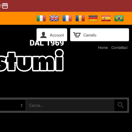
!
storefront
Account
Carrello
Home
Contattaci